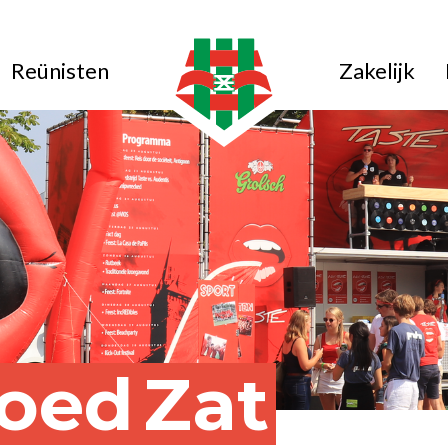
Reünisten
Zakelijk
oed
Zat