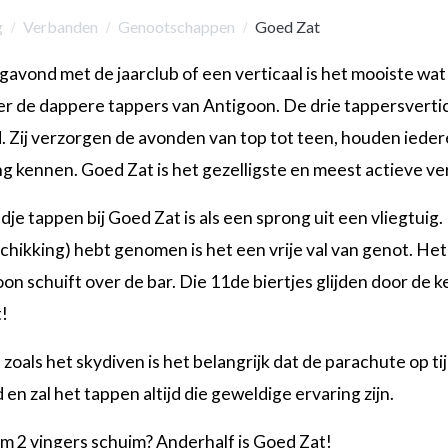
g
Verbanden
Genootschappen
Goed Zat
avond met de jaarclub of een verticaal is het mooiste wat 
er de dappere tappers van Antigoon. De drie tappersvertical
 Zij verzorgen de avonden van top tot teen, houden iedere
g kennen. Goed Zat is het gezelligste en meest actieve ver
je tappen bij Goed Zat is als een sprong uit een vliegtuig.
chikking) hebt genomen is het een vrije val van genot. Het
on schuift over de bar. Die 11de biertjes glijden door de 
!
zoals het skydiven is het belangrijk dat de parachute op ti
 en zal het tappen altijd die geweldige ervaring zijn.
m 2 vingers schuim? Anderhalf is Goed Zat!