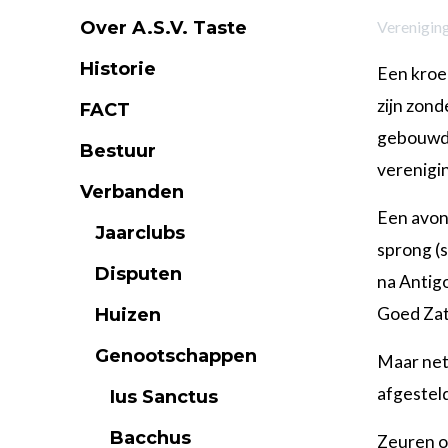
Over A.S.V. Taste
Verenigin
Historie
Een kroeg
zijn zond
FACT
gebouwd.
Bestuur
verenigin
Verbanden
Een avond
Jaarclubs
sprong (s
Disputen
na Antigo
Goed Zat
Huizen
Genootschappen
Maar net 
afgesteld
Ius Sanctus
Bacchus
Zeuren o