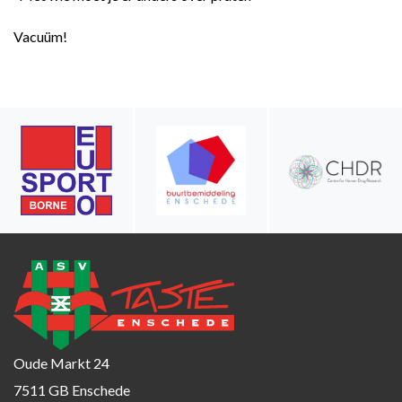
Vacuüm!
Oude Markt 24
7511 GB Enschede