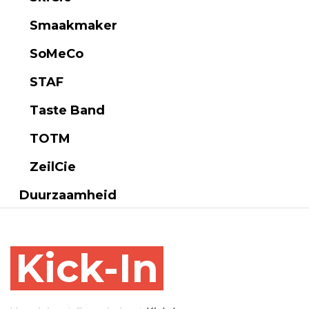
Smaakmaker
SoMeCo
STAF
Taste Band
TOTM
ZeilCie
Duurzaamheid
Kick-In