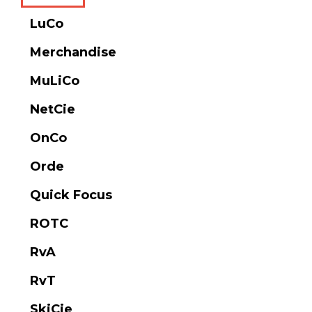
LuCo
Merchandise
MuLiCo
NetCie
OnCo
Orde
Quick Focus
ROTC
RvA
RvT
SkiCie