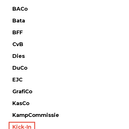
BACo
Bata
BFF
CvB
Dies
DuCo
EJC
GrafiCo
KasCo
KampCommissie
Kick-In