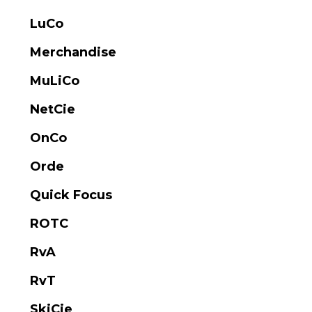
LuCo
Merchandise
MuLiCo
NetCie
OnCo
Orde
Quick Focus
ROTC
RvA
RvT
SkiCie