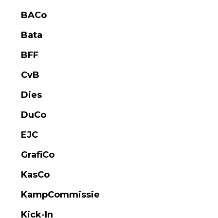
BACo
Bata
BFF
CvB
Dies
DuCo
EJC
GrafiCo
KasCo
KampCommissie
Kick-In