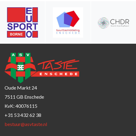
Oude Markt 24
7511 GB Enschede
KvK: 40076115
+31 53 432 62 38
bestuur@asvtaste.nl