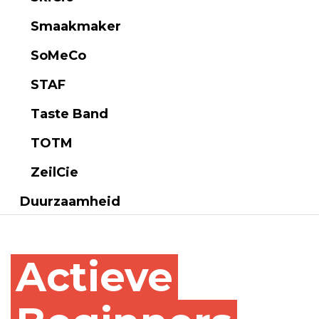
Smaakmaker
SoMeCo
STAF
Taste Band
TOTM
ZeilCie
Duurzaamheid
Actieve