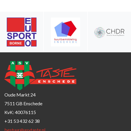
Oude Markt 24
7511 GB Enschede
KvK: 40076115
+31 53 432 62 38
bestuur@asvtaste.nl