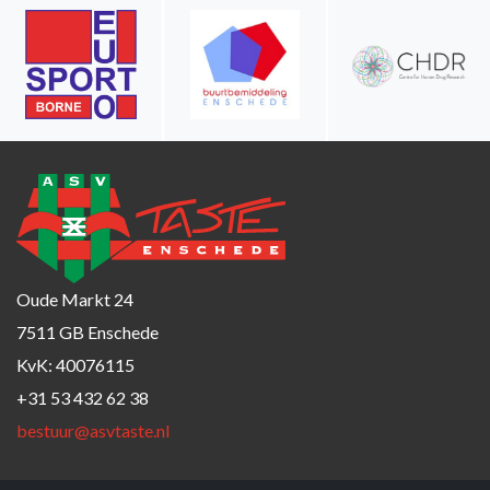
Oude Markt 24
7511 GB Enschede
KvK: 40076115
+31 53 432 62 38
bestuur@asvtaste.nl