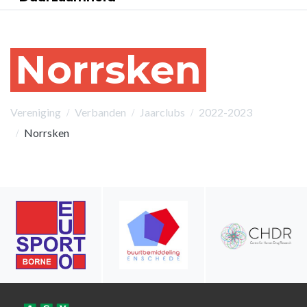
Norrsken
Vereniging
Verbanden
Jaarclubs
2022-2023
Norrsken