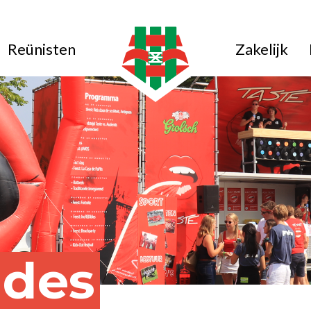
Reünisten
Zakelijk
ides