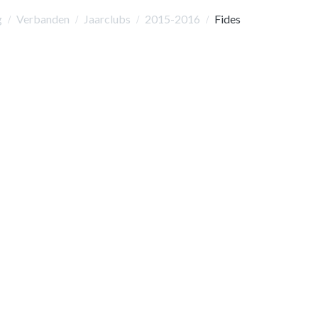
g
Verbanden
Jaarclubs
2015-2016
Fides