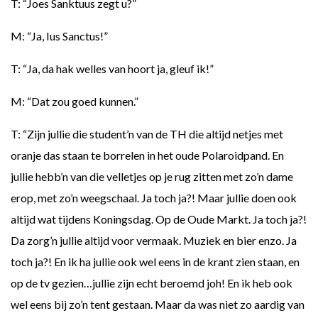
T: “Joes Sanktuus zegt u?”
M: “Ja, Ius Sanctus!”
T: “Ja, da hak welles van hoort ja, gleuf ik!”
M: “Dat zou goed kunnen.”
T: “Zijn jullie die student’n van de TH die altijd netjes met
oranje das staan te borrelen in het oude Polaroidpand. En
jullie hebb’n van die velletjes op je rug zitten met zo’n dame
erop, met zo’n weegschaal. Ja toch ja?! Maar jullie doen ook
altijd wat tijdens Koningsdag. Op de Oude Markt. Ja toch ja?!
Da zorg’n jullie altijd voor vermaak. Muziek en bier enzo. Ja
toch ja?! En ik ha jullie ook wel eens in de krant zien staan, en
op de tv gezien…jullie zijn echt beroemd joh! En ik heb ook
wel eens bij zo’n tent gestaan. Maar da was niet zo aardig van