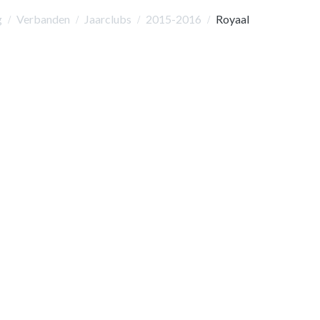
g
Verbanden
Jaarclubs
2015-2016
Royaal