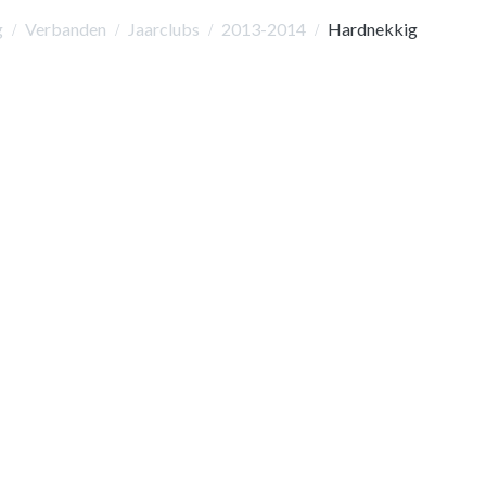
g
Verbanden
Jaarclubs
2013-2014
Hardnekkig