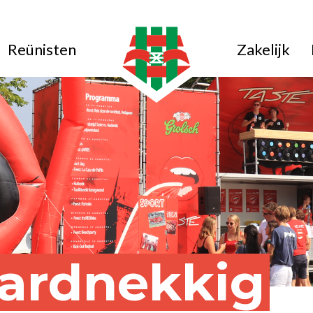
Reünisten
Zakelijk
ardnekkig