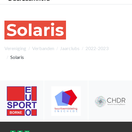
Solaris
Vereniging
Verbanden
Jaarclubs
2022-2023
Solaris