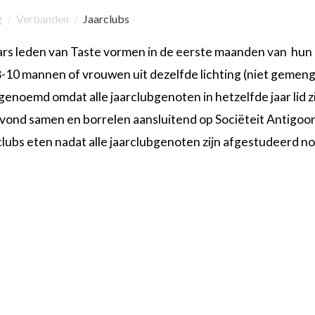
g
Verbanden
Jaarclubs
ars leden van Taste vormen in de eerste maanden van hun l
8-10 mannen of vrouwen uit dezelfde lichting (niet gemeng
enoemd omdat alle jaarclubgenoten in hetzelfde jaar lid z
ond samen en borrelen aansluitend op Sociëteit Antigoon.
rclubs eten nadat alle jaarclubgenoten zijn afgestudeerd 