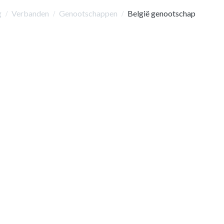
g
Verbanden
Genootschappen
België genootschap