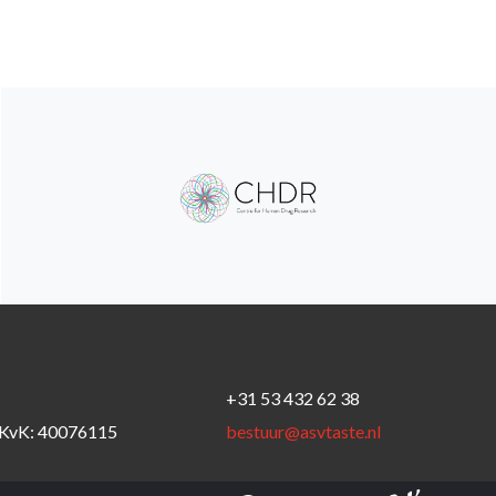
+31 53 432 62 38
KvK: 40076115
bestuur@asvtaste.nl