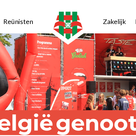
Reünisten
Zakelijk
elgië
genoo