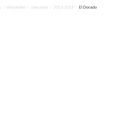
g
Verbanden
Jaarclubs
2013-2014
El Dorado