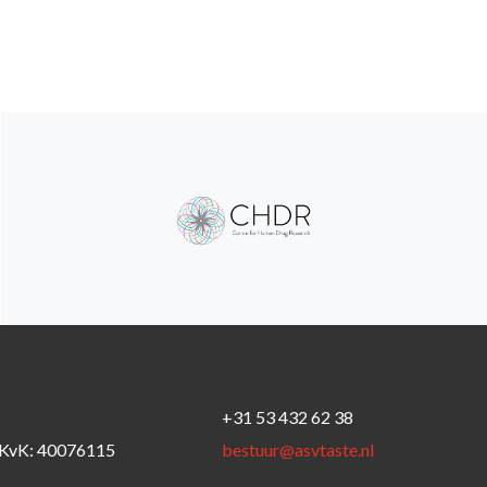
+31 53 432 62 38
KvK: 40076115
bestuur@asvtaste.nl