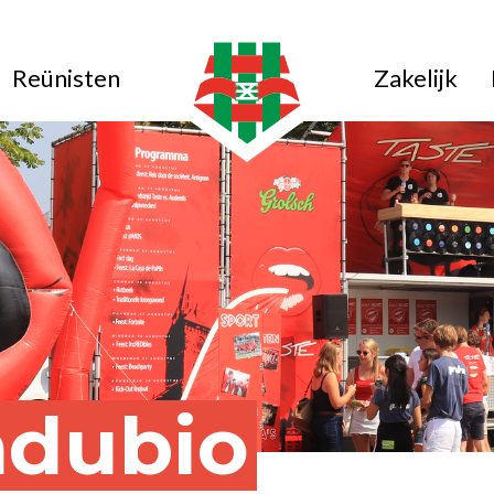
Reünisten
Zakelijk
ndubio