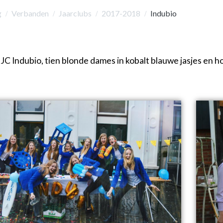
g
Verbanden
Jaarclubs
2017-2018
Indubio
DJC Indubio, tien blonde dames in kobalt blauwe jasjes en h