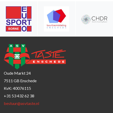
Oude Markt 24
7511 GB Enschede
KvK: 40076115
+31 53 432 62 38
bestuur@asvtaste.nl