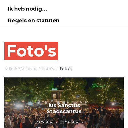
Ik heb nodig...
Regels en statuten
Foto's
Mijn A.S.V. Taste
Foto's
Foto's
Ius Sanctus
Stadscantus
2025-2026
21 mei 2026