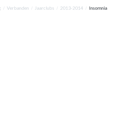
g
Verbanden
Jaarclubs
2013-2014
Insomnia