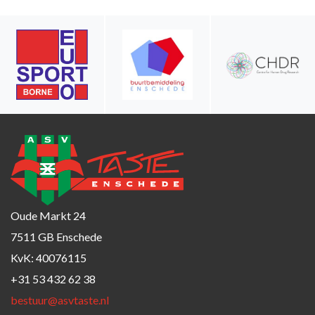
Oude Markt 24
7511 GB Enschede
KvK: 40076115
+31 53 432 62 38
bestuur@asvtaste.nl