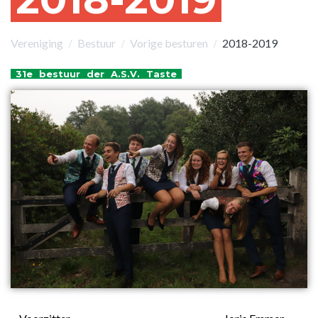
Vereniging
Bestuur
Vorige besturen
2018-2019
31e
bestuur
der
A.S.V.
Taste