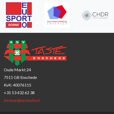
Oude Markt 24
7511 GB Enschede
KvK: 40076115
+31 53 432 62 38
bestuur@asvtaste.nl