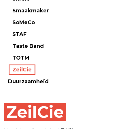
Smaakmaker
SoMeCo
STAF
Taste Band
TOTM
ZeilCie
Duurzaamheid
ZeilCie