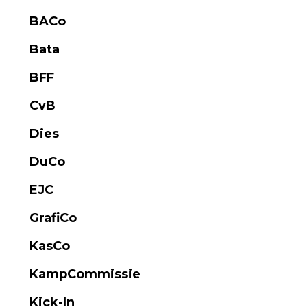
BACo
Bata
BFF
CvB
Dies
DuCo
EJC
GrafiCo
KasCo
KampCommissie
Kick-In