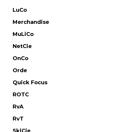
LuCo
Merchandise
MuLiCo
NetCie
OnCo
Orde
Quick Focus
ROTC
RvA
RvT
SkiCie