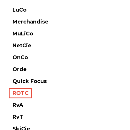
LuCo
Merchandise
MuLiCo
NetCie
OnCo
Orde
Quick Focus
ROTC
RvA
RvT
SkiCie