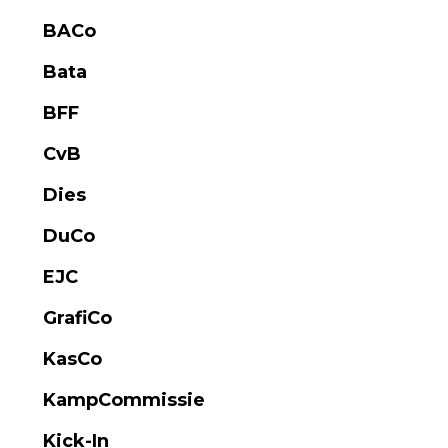
BACo
Bata
BFF
CvB
Dies
DuCo
EJC
GrafiCo
KasCo
KampCommissie
Kick-In