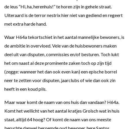
de leus “Hi, ha, herenhuis!” te horen zijn in gehele straat.
Uiteraard is de terror nestrix hier niet van gediend en regeert
met extra harde hand.
Waar H64a tekortschiet in het aantal mannelijke bewoners, is
de ambitie in overvloed. Vele van de huisbewoners maken
deel uit van disputen, commissies en/of besturen. Toch lukt
het om naast al deze prominente zaken toch op zijn tijd
(zegge: wanneer het dan ook even kan) een epische borrel
neer te zetten voor disputen, jaarclubs of wie dan ook zin
heeft in een koud pils.
Maar waar komt de naam van ons huis dan vandaan? H64a.
Komt het wellicht van het aantal kratjes Grolsch wat in huis
staat, altijd 64 hoog? Of komt de naam van ons meeste
beruchte danwel beroemde oud bewoner, here Santos