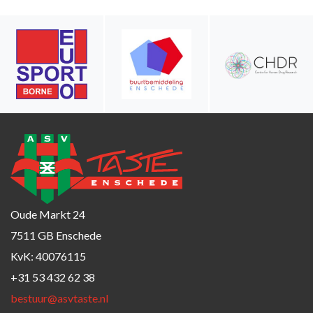
Oude Markt 24
7511 GB Enschede
KvK: 40076115
+31 53 432 62 38
bestuur@asvtaste.nl