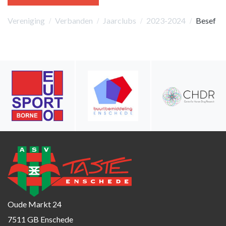
Vereniging
Verbanden
Jaarclubs
2023-2024
Besef
Oude Markt 24
7511 GB Enschede