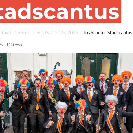
tadscantus
. Taste
Foto's
Foto's
2025-2026
Ius Sanctus Stadscantus
26
121 foto’s