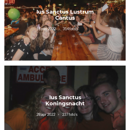
Ius Sanctus Lustrum
Cantus
18 mei 2022
314 foto’s
Ius Sanctus
Koningsnacht
28 apr 2022
237 foto’s