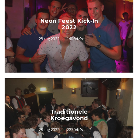
Neon Feest Kick-In
2022
28 aug 2022
140 foto’s
Traditionele
Kroegavond
28 aug 2022
227 foto’s