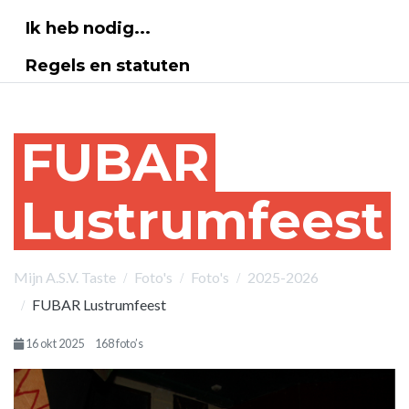
Ik heb nodig...
Regels en statuten
FUBAR
Lustrumfeest
Mijn A.S.V. Taste
Foto's
Foto's
2025-2026
FUBAR Lustrumfeest
16 okt 2025
168 foto’s