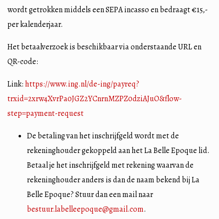
wordt getrokken middels een SEPA incasso en bedraagt €15,-
per kalenderjaar.
Het betaalverzoek is beschikbaar via onderstaande URL en
QR-code:
Link:
https://www.ing.nl/de-ing/payreq?
trxid=2xrw4XvrPa0JGZ2YCnrnMZPZ0dziAJuO&flow-
step=payment-request
De betaling van het inschrijfgeld wordt met de
rekeninghouder gekoppeld aan het La Belle Epoque lid.
Betaal je het inschrijfgeld met rekening waarvan de
rekeninghouder anders is dan de naam bekend bij La
Belle Epoque? Stuur dan een mail naar
bestuur.labelleepoque@gmail.com
.